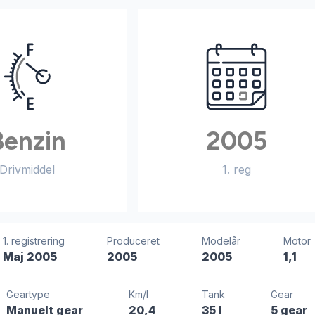
Benzin
2005
Drivmiddel
1. reg
1. registrering
Produceret
Modelår
Motor
Maj 2005
2005
2005
1,1
Geartype
Km/l
Tank
Gear
Manuelt gear
20,4
35 l
5 gear