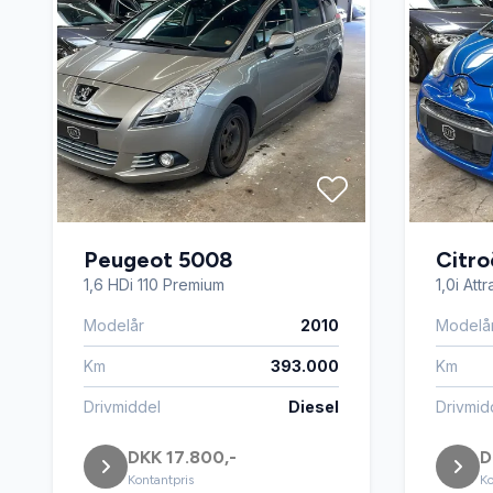
Peugeot 5008
Citro
1,6 HDi 110 Premium
1,0i Att
Modelår
2010
Modelå
Km
393.000
Km
Drivmiddel
Diesel
Drivmid
DKK 17.800,-
D
Kontantpris
Ko