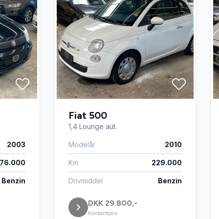
Fiat 500
1,4 Lounge aut.
2003
Modelår
2010
176.000
Km
229.000
Benzin
Drivmiddel
Benzin
DKK 29.800,-
Kontantpris