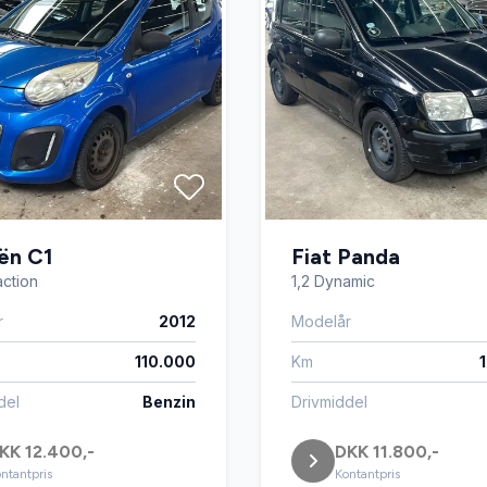
ën C1
Fiat Panda
raction
1,2 Dynamic
r
2012
Modelår
110.000
Km
del
Benzin
Drivmiddel
KK 12.400,-
DKK 11.800,-
ntantpris
Kontantpris