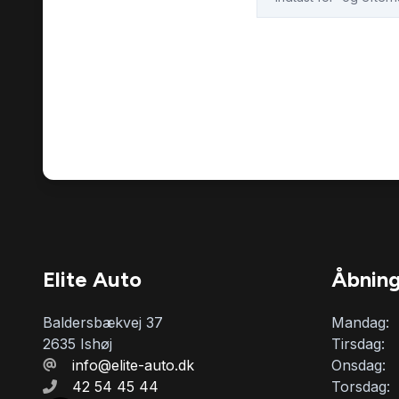
Elite Auto
Åbning
Baldersbækvej 37
Mandag:
2635 Ishøj
Tirsdag:
info@elite-auto.dk
Onsdag:
42 54 45 44
Torsdag: