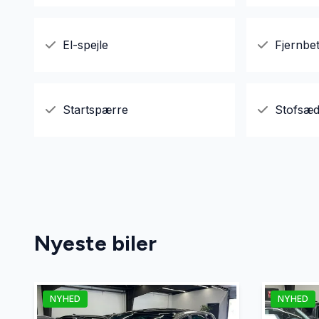
El-spejle
Fjernbet
Startspærre
Stofsæd
Nyeste biler
NYHED
NYHED