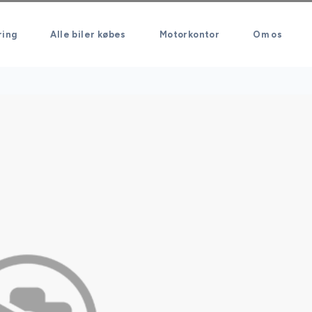
ring
Alle biler købes
Motorkontor
Om os