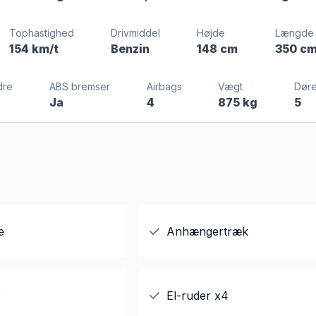
Tophastighed
Drivmiddel
Højde
Længde
154 km/t
Benzin
148 cm
350 c
dre
ABS bremser
Airbags
Vægt
Dør
Ja
4
875 kg
5
e
Anhængertræk
r
El-ruder x4