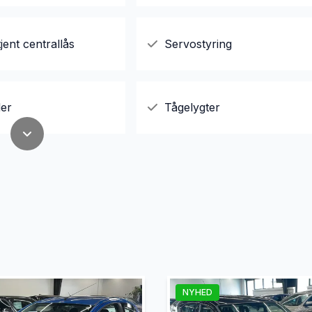
jent centrallås
Servostyring
er
Tågelygter
NYHED