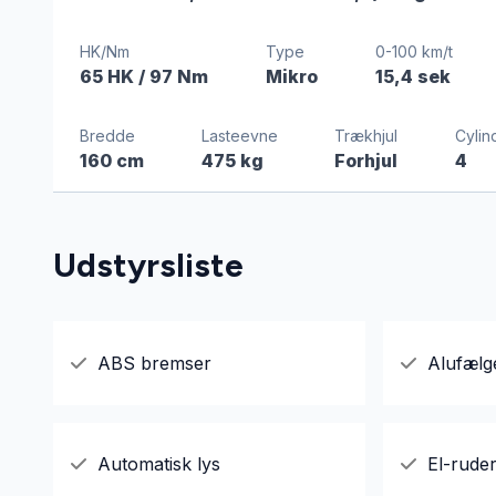
HK/Nm
Type
0-100 km/t
65 HK
/ 97 Nm
Mikro
15,4 sek
Bredde
Lasteevne
Trækhjul
Cylin
160 cm
475 kg
Forhjul
4
Udstyrsliste
ABS bremser
Alufælg
Automatisk lys
El-rude